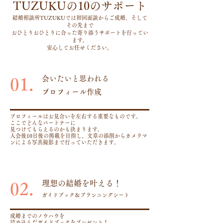
TUZUKUの10のサポート
結婚相談所TUZUKUでは初回面談からご成婚、そして
その先まで
おひとりおひとりに合った寄り添うサポートを行ってい
ます。
安心してお任せください。
会いたいと思われる
01.
​プロフィール作成
プロフィールはお見合いを左右する重要なものです。
ここでどんなパートナーに
​見つけてもらえるのかも決まります。
入会後10日後の掲載を目指し、
文章の添削からカメラマ
ンによる写真撮影まで行っていただきます。
理想の結婚を叶える！
02.
ガイドブック＆プランニングシート​
成婚までのノウハウを
​詰め込んだガイドブックをプレゼント！