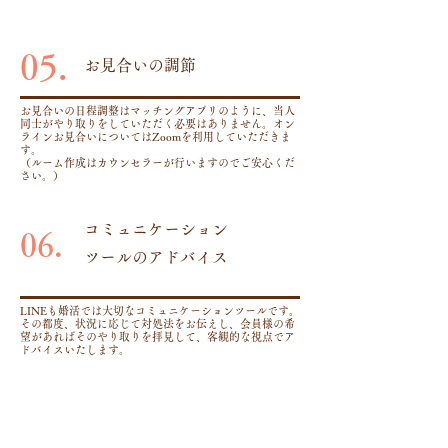
05.
​お見合いの調節
お見合いの日程調整はマッチングアプリのように、当人
同士がやり取りをしていただく必要はありません。オン
ラインお見合いについてはZoomを利用していただきま
す。
（ルーム作成はカウンセラーが行いますのでご安心くだ
さい。）
コミュニケーション
06.
ツールの​アドバイス
LINEも婚活では大切なコミュニケーションツールです。
その都度、状況に応じて対処法をお伝えし、会員様の希
望があればそのやり取りを拝見して、客観的な視点でア
ドバイスいたします。
目標の成婚に向けた
07.