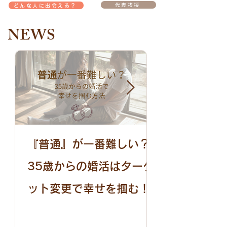
代表挨拶
どんな人に出会える？
​NEWS
『普通』が一番難しい？
金額改定しま
35歳からの婚活はターゲ
ット変更で幸せを掴む！