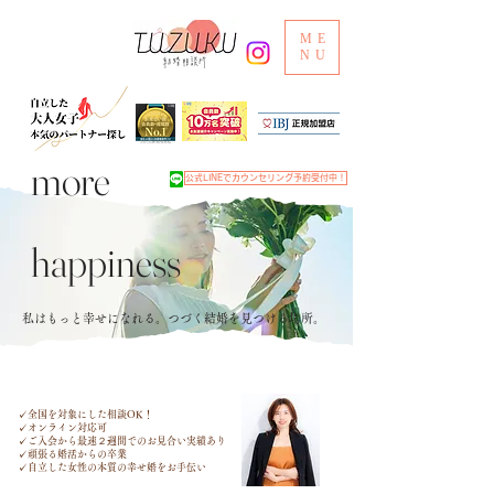
ME
NU
more
公式LINEでカウンセリング予約受付中！
happiness
私はもっと幸せになれる。つづく結婚を見つける場所。
✓全国を対象にした相談OK！
✓オンライン対応可
✓​ご入会から最速２週間での
お見合い実績あり
✓​頑張る婚活からの卒業
✓​自立した女性の本質の幸せ婚をお手伝い