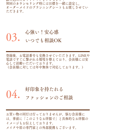
​初回のカウンセリング時には目標を一緒に設定し,
オーダーメイドのプランニングシートも
お渡しさせてい
ただきます。
心強い！安心感
03.
いつでも相談OK
登録後、お電話番号も交換させていただきます。LINEや
電話ですぐに繋がれる環境を整えており、会員様には安
心して活動いただいております。
（会員様に対しては年中無休で対応しております。）
好印象を持たれる
04.
ファッションのご相談
お買い物の同行は行っておりませんが、悩む会員様に
は、事前に「このようなお洋服で」と具体的なお洋服の
イメージもお伝えしております。
​メイクや眉の専門家との外部提携もございます。